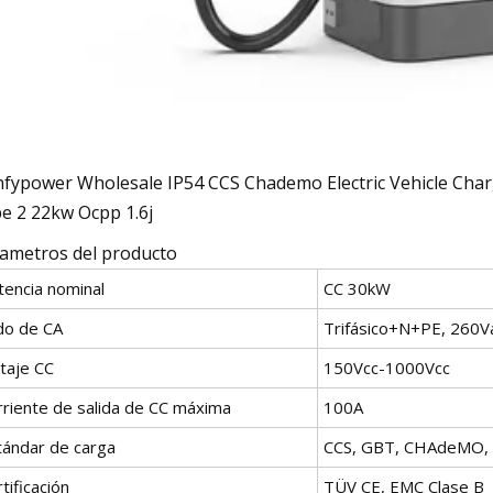
ametros del producto
tencia nominal
CC 30kW
do de CA
Trifásico+N+PE, 260V
taje CC
150Vcc-1000Vcc
rriente de salida de CC máxima
100A
tándar de carga
CCS, GBT, CHAdeMO, 
tificación
TÜV CE, EMC Clase B