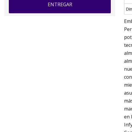
ENTREGAR
Di
Emb
Per
pot
tec
alm
alm
nue
con
mie
asu
más
man
en 
Inf