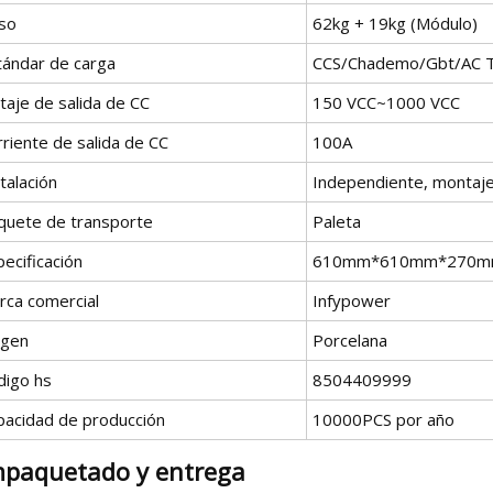
so
62kg + 19kg (Módulo)
tándar de carga
CCS/Chademo/Gbt/AC T
taje de salida de CC
150 VCC~1000 VCC
riente de salida de CC
100A
talación
Independiente, montaje
quete de transporte
Paleta
ecificación
610mm*610mm*270
rca comercial
Infypower
igen
Porcelana
digo hs
8504409999
pacidad de producción
10000PCS por año
paquetado y entrega