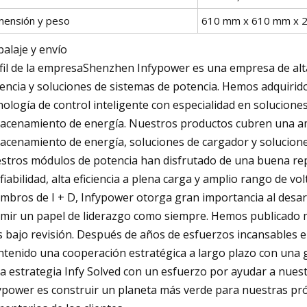
mensión y peso
610 mm x 610 mm x 27
alaje y envío
fil de la empresaShenzhen Infypower es una empresa de alt
encia y soluciones de sistemas de potencia. Hemos adquirid
nología de control inteligente con especialidad en soluciones
acenamiento de energía. Nuestros productos cubren una am
acenamiento de energía, soluciones de cargador y solucione
stros módulos de potencia han disfrutado de una buena reput
fiabilidad, alta eficiencia a plena carga y amplio rango de v
mbros de I + D, Infypower otorga gran importancia al desarr
mir un papel de liderazgo como siempre. Hemos publicado m
 bajo revisión. Después de años de esfuerzos incansables en
tenido una cooperación estratégica a largo plazo con una g
la estrategia Infy Solved con un esfuerzo por ayudar a nuestro
ypower es construir un planeta más verde para nuestras pr