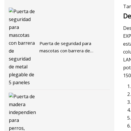
Tam
De
Des
EXP
Puerta de seguridad para
est
mascotas con barrera de
col
seguridad de metal plegable de 5
LAN
paneles
pot
150