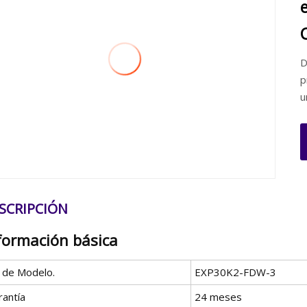
D
p
u
SCRIPCIÓN
formación básica
º de Modelo.
EXP30K2-FDW-3
rantía
24 meses