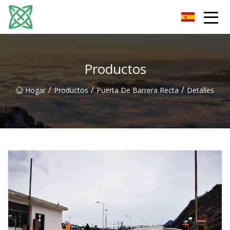
Corriente de plata Co., Ltd de Yunnan
Productos
/
/
/
Hogar
Productos
Puerta De Barrera Recta
Detalles