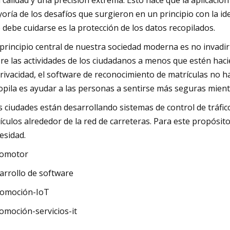
a calidad y una precisión extrema. Esto hace que la aplicaci
oría de los desafíos que surgieron en un principio con la i
 debe cuidarse es la protección de los datos recopilados.
principio central de nuestra sociedad moderna es no invadir 
re las actividades de los ciudadanos a menos que estén hac
privacidad, el software de reconocimiento de matrículas no h
opila es ayudar a las personas a sentirse más seguras mientra
 ciudades están desarrollando sistemas de control de tráfic
ículos alrededor de la red de carreteras. Para este propósi
esidad.
tomotor
arrollo de software
omoción-IoT
omoción-servicios-it