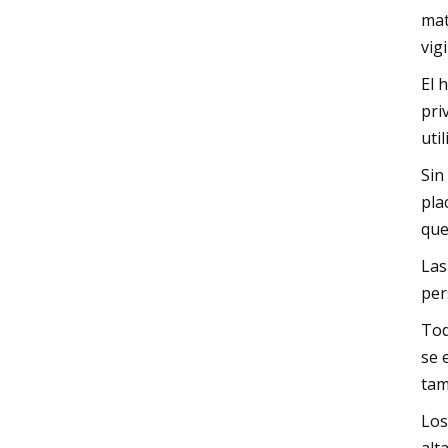
mat
vig
El 
pri
uti
Sin
pla
que
Las
per
Tod
se 
tam
Los