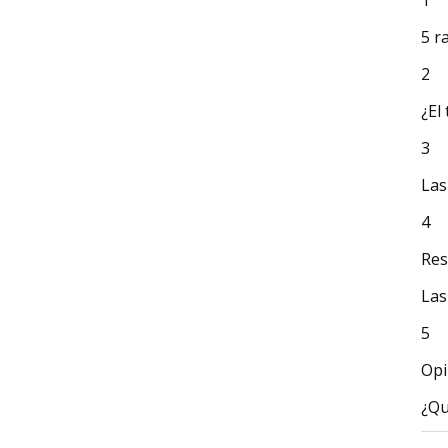
1
5 r
2
¿El
3
Las
4
Res
Las
5
Opi
¿Qu