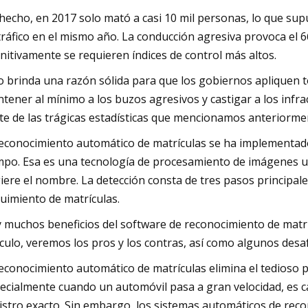
hecho, en 2017 solo mató a casi 10 mil personas, lo que sup
tráfico en el mismo año. La conducción agresiva provoca el 6
initivamente se requieren índices de control más altos.
o brinda una razón sólida para que los gobiernos apliquen t
tener al mínimo a los buzos agresivos y castigar a los inf
te de las trágicas estadísticas que mencionamos anteriorme
reconocimiento automático de matrículas se ha implementad
mpo. Esa es una tecnología de procesamiento de imágenes uti
iere el nombre. La detección consta de tres pasos principale
uimiento de matrículas.
 muchos beneficios del software de reconocimiento de matrí
ículo, veremos los pros y los contras, así como algunos desaf
reconocimiento automático de matrículas elimina el tedios
ecialmente cuando un automóvil pasa a gran velocidad, es c
istro exacto. Sin embargo, los sistemas automáticos de rec