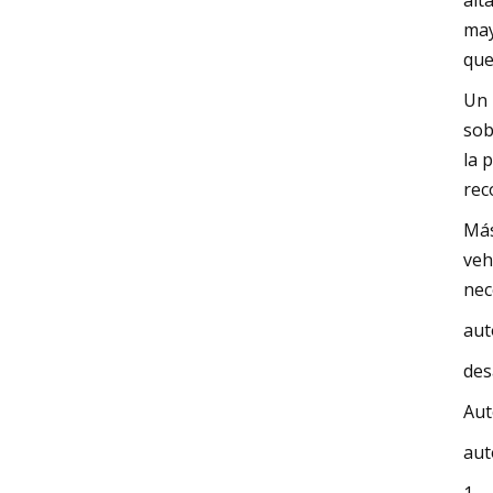
alt
may
que
Un 
sob
la 
rec
Más
veh
nec
au
des
Aut
aut