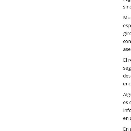
sin
Muc
esp
gir
con
ase
El 
seg
des
enc
Alg
es 
inf
en 
En 