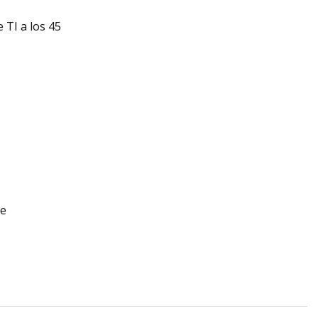
 TI a los 45
re