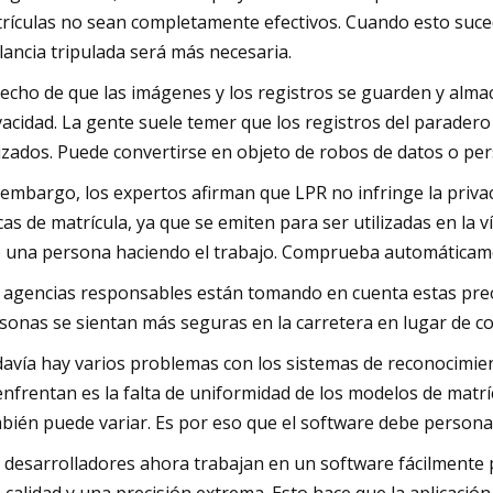
rículas no sean completamente efectivos. Cuando esto suced
ilancia tripulada será más necesaria.
hecho de que las imágenes y los registros se guarden y alm
vacidad. La gente suele temer que los registros del parader
lizados. Puede convertirse en objeto de robos de datos o pe
 embargo, los expertos afirman que LPR no infringe la privac
cas de matrícula, ya que se emiten para ser utilizadas en la
 una persona haciendo el trabajo. Comprueba automáticamen
 agencias responsables están tomando en cuenta estas preo
sonas se sientan más seguras en la carretera en lugar de c
avía hay varios problemas con los sistemas de reconocimien
enfrentan es la falta de uniformidad de los modelos de matrí
bién puede variar. Es por eso que el software debe personaliz
 desarrolladores ahora trabajan en un software fácilmente 