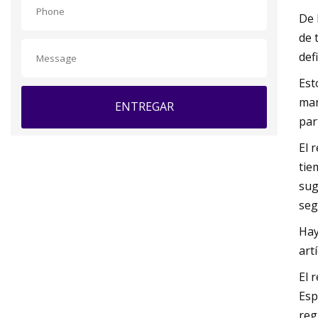
De 
de 
def
Est
man
ENTREGAR
par
El 
tie
sug
seg
Hay
art
El 
Esp
reg