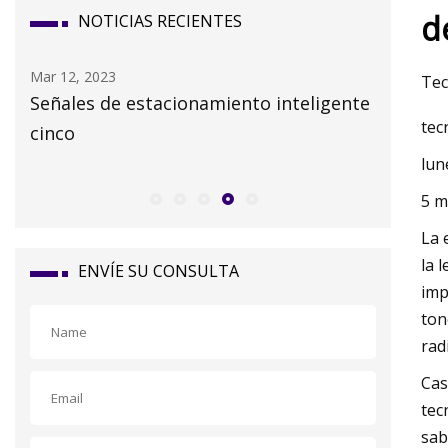
d
NOTICIAS RECIENTES
Mar 14, 2023
Mar 06, 20
Tec
nte
Políticas del Lector Automatizado de
Sistema 
tec
Matrículas de California
festival
lun
5 m
La 
la 
ENVÍE SU CONSULTA
imp
ton
rad
Cas
tec
sab