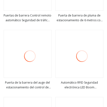
Puertas de barrera Control remoto
Puerta de barrera de pluma de
automático Seguridad de tráfico
estacionamiento de 6 metros con
ver más
ver más
Sistema de estacionamiento de
LED
automóviles Boom Barrier Gate
Puerta de la barrera del auge del
Automático RFID Seguridad
estacionamiento del control de
electrónica LED Boom
ver más
ver más
acceso del vehículo de seguridad
Estacionamiento Brazo de
aluminio Puerta de barrera para
Drive Road Precio barato con
control remoto