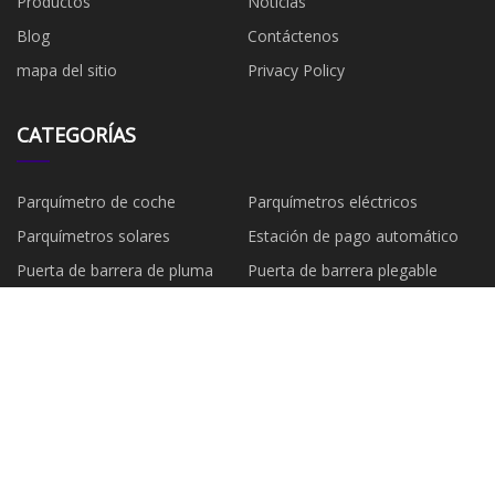
Productos
Noticias
Blog
Contáctenos
mapa del sitio
Privacy Policy
CATEGORÍAS
Parquímetro de coche
Parquímetros eléctricos
Parquímetros solares
Estación de pago automático
Puerta de barrera de pluma
Puerta de barrera plegable
Valla Barrera Puerta
Bloqueo de estacionamiento
EMPRESA ASOCIADA
Dongguan Shihong Cuero CO .,
Fujian Sankexina Materiales Co.,
Ltd .
Limitado