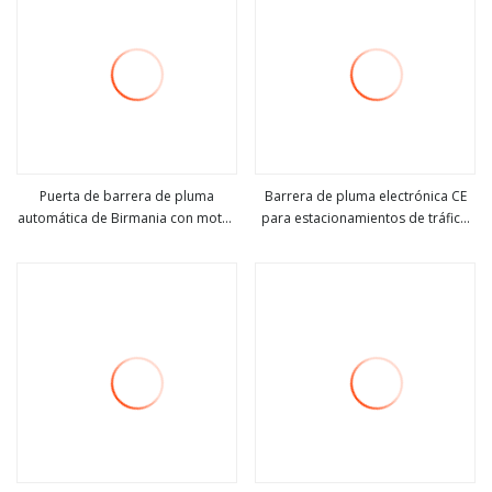
Puerta de barrera de pluma
Barrera de pluma electrónica CE
automática de Birmania con motor
para estacionamientos de tráfico
ver más
ver más
sin escobillas de CC
(BS-306) Motor de CA o CC