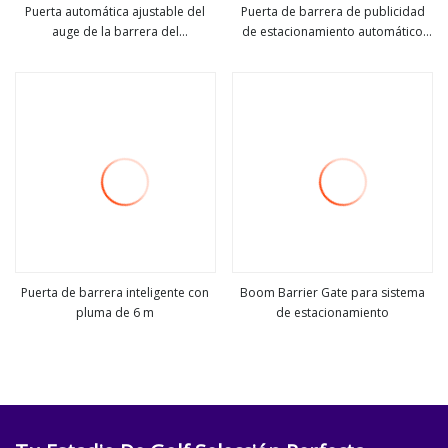
Puerta automática ajustable del
Puerta de barrera de publicidad
auge de la barrera del
de estacionamiento automático
ver más
ver más
estacionamiento de Mtbf de la
con pluma LED
velocidad 1.5~6s
Puerta de barrera inteligente con
Boom Barrier Gate para sistema
pluma de 6 m
de estacionamiento
ver más
ver más