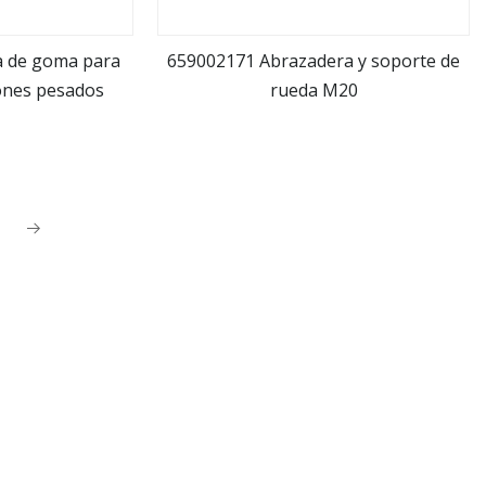
a de goma para
659002171 Abrazadera y soporte de
ones pesados
rueda M20
ás
ver más