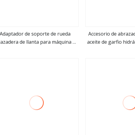
Adaptador de soporte de rueda
Accesorio de abraza
azadera de llanta para máquina de
aceite de garfio hidrá
ver más
ver m
alineación de ruedas 3D Wa003
pesado para cargad