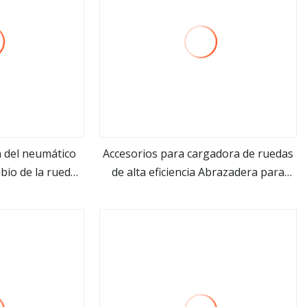
n del neumático
Accesorios para cargadora de ruedas
bio de la rueda
de alta eficiencia Abrazadera para
ás
ver más
rde de la buena
balas Garfio para balas para varios
d
usos