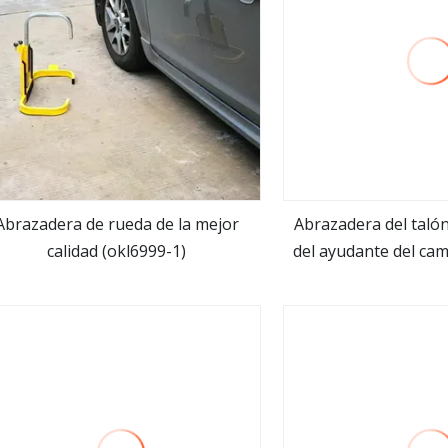
Abrazadera de rueda de la mejor
Abrazadera del taló
calidad (okl6999-1)
del ayudante del cam
ver más
ver m
de la palanca del bo
calida