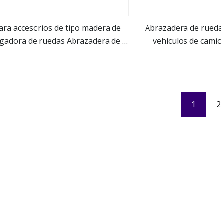
ara accesorios de tipo madera de
Abrazadera de rued
rgadora de ruedas Abrazadera de 3
vehículos de cami
ver más
ver m
toneladas y 5 toneladas
1
2