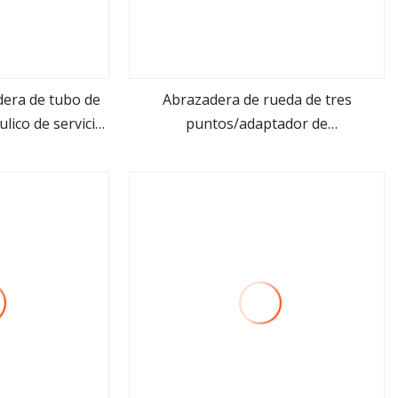
dera de tubo de
Abrazadera de rueda de tres
ulico de servicio
puntos/adaptador de
ás
ver más
ora de ruedas
rueda/abrazadera de neumático para
máquina de alineación de ruedas
Wa004