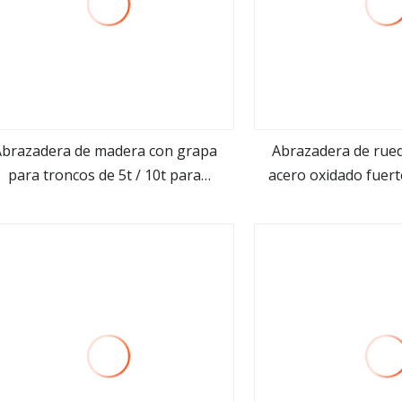
Abrazadera de madera con grapa
Abrazadera de rued
para troncos de 5t / 10t para
acero oxidado fuert
ver más
ver m
cargadora de ruedas