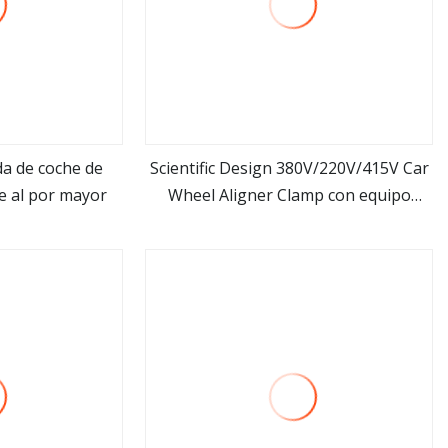
a de coche de
Scientific Design 380V/220V/415V Car
e al por mayor
Wheel Aligner Clamp con equipo
ás
ver más
profesional de I+D