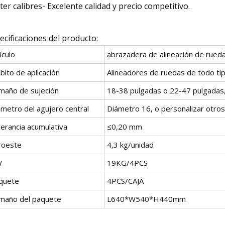
ter calibres- Excelente calidad y precio competitivo.
ecificaciones del producto:
ículo
abrazadera de alineación de rued
ito de aplicación
Alineadores de ruedas de todo ti
maño de sujeción
18-38 pulgadas o 22-47 pulgadas,
ámetro del agujero central
Diámetro 16, o personalizar otros
lerancia acumulativa
≤0,20 mm
roeste
4,3 kg/unidad
W
19KG/4PCS
quete
4PCS/CAJA
maño del paquete
L640*W540*H440mm