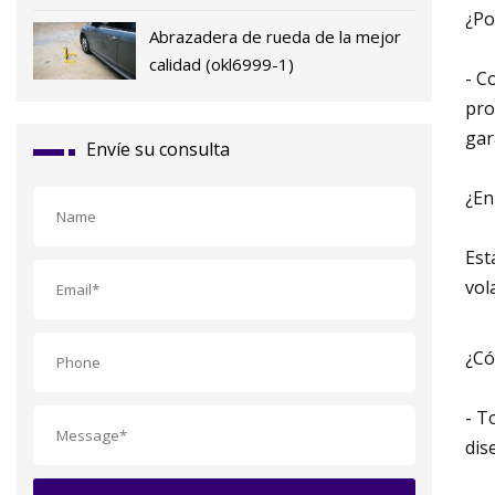
¿Po
Abrazadera de rueda de la mejor
calidad (okl6999-1)
- C
pro
gar
Envíe su consulta
¿En
Est
vol
¿Có
- T
dis