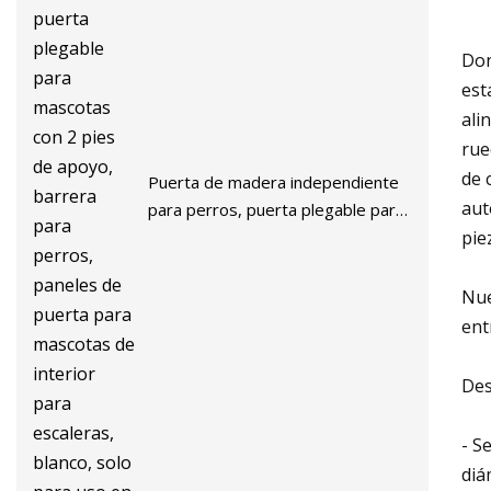
Don
est
ali
rue
de 
Puerta de madera independiente
aut
para perros, puerta plegable para
pie
mascotas con 2 pies de apoyo,
barrera para perros, paneles de
puerta para mascotas de interior
Nue
para escaleras, blanco, solo para
ent
uso en interiores
Des
- S
diá