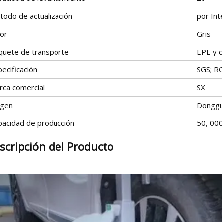
todo de actualización
por Int
lor
Gris
quete de transporte
EPE y c
ecificación
SGS; R
rca comercial
SX
igen
Donggu
pacidad de producción
50, 00
scripción del Producto