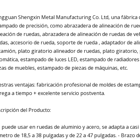
gguan Shengxin Metal Manufacturing Co. Ltd, una fábrica q
ampado de precisión, como abrazadera de alineación de rue
neación de ruedas, abrazadera de alineación de ruedas de v
das, accesorio de rueda, soporte de rueda , adaptador de ali
camión, plato giratorio alineador de ruedas, plato giratorio, 
omática, estampado de luces LED, estampado de radiadores 
zas de muebles, estampado de piezas de máquinas, etc.
stras ventajas: fabricación profesional de moldes de estamp
rega a tiempo + excelente servicio postventa.
cripción del Producto:
e puede usar en ruedas de aluminio y acero, se adapta a casi
metro de 18,5 a 38 pulgadas y de 22 a 47 pulgadas. - Brazo de