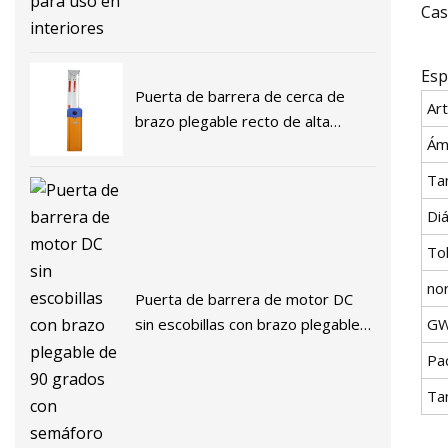
Cas
Esp
Puerta de barrera de cerca de
Art
brazo plegable recto de alta
Ámb
velocidad para gestión de
estacionamiento de automóviles
Ta
Di
To
no
Puerta de barrera de motor DC
G
sin escobillas con brazo plegable
de 90 grados con semáforo
Pa
Ta