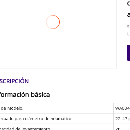
S
L
SCRIPCIÓN
formación básica
º de Modelo.
WA004
ecuado para diámetro de neumático
22-47 
pacidad de levantamiento
2t