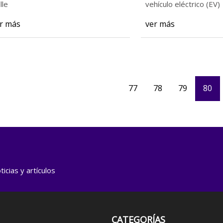
colas de carga
lle
vehículo eléctrico (EV)
r más
ver más
77
78
79
80
icias y artículos
CATEGORÍAS