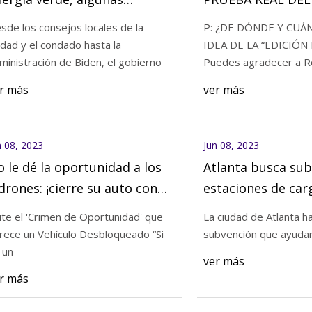
mpresas invierten
sde los consejos locales de la
P: ¿DE DÓNDE Y CUÁ
udad y el condado hasta la
IDEA DE LA “EDICIÓN D
23
Jun 08, 2023
ministración de Biden, el gobierno
Puedes agradecer a R
 busca subvención para
Cuando el gobierno 
r más
ver más
es de carga de vehículos
algunas empresas i
os
n 08, 2023
Jun 08, 2023
 le dé la oportunidad a los
Atlanta busca su
drones: ¡cierre su auto con
estaciones de car
ave!
vehículos eléctric
ite el 'Crimen de Oportunidad' que
La ciudad de Atlanta ha
rece un Vehículo Desbloqueado “Si
subvención que ayudarí
 un
ver más
r más