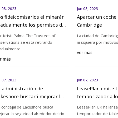
n 08, 2023
Jun 08, 2023
s fideicomisarios eliminarán
Aparcar un coche
radualmente los permisos de
Cambridge
stacionamiento de Crane
r Kristi Palma The Trustees of
La ciudad de Cambridge
each
servations se está retirando
ni siquiera por motivo
adualmente
ver más
r más
n 07, 2023
Jun 07, 2023
 administración de
LeasePlan emite t
keshore buscará mejorar la
temporizador a lo
guridad alrededor de Belle
conductores de ve
 concejal de Lakeshore busca
LeasePlan UK ha lanz
ver Marina
eléctricos para ge
jorar la seguridad alrededor del río
temporizador de table