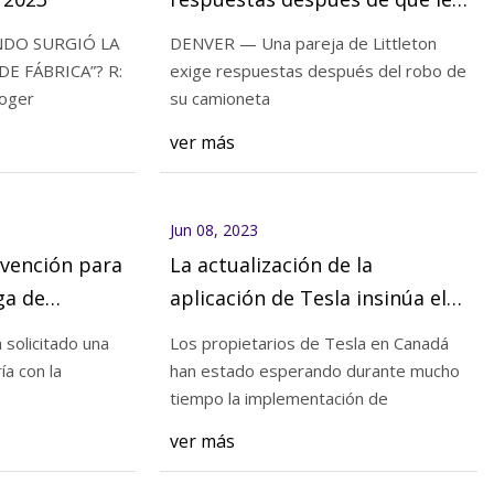
robaran su camioneta en
NDO SURGIÓ LA
DENVER — Una pareja de Littleton
estacionamiento de DIA
E FÁBRICA”? R:
exige respuestas después del robo de
oger
su camioneta
dice energía verde,
ver más
nvierten
Jun 08, 2023
bvención para
La actualización de la
ga de
aplicación de Tesla insinúa el
os
lanzamiento inminente de la
 solicitado una
Los propietarios de Tesla en Canadá
facturación de kWh en
a con la
han estado esperando durante mucho
Canadian Superchargers
tiempo la implementación de
ver más