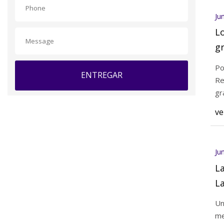
Ju
Lo
g
e
Po
ENTREGAR
B
Re
gr
ve
Ju
La
La
se
Un
Ri
me