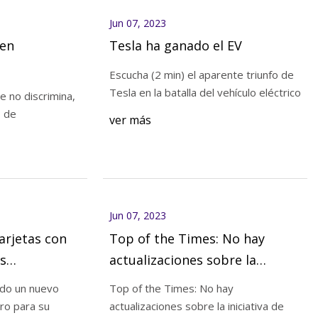
Jun 07, 2023
 en
Tesla ha ganado el EV
Escucha (2 min) el aparente triunfo de
Tesla en la batalla del vehículo eléctrico
 no discrimina,
s de
ver más
Jun 07, 2023
arjetas con
Top of the Times: No hay
s
actualizaciones sobre la
hículos
iniciativa de cargador EV de
ado un nuevo
Top of the Times: No hay
stionar las
Biden
ro para su
actualizaciones sobre la iniciativa de