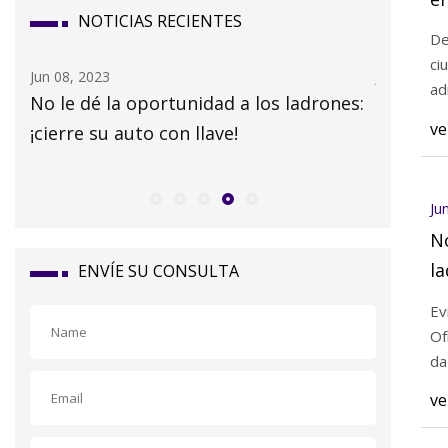
NOTICIAS RECIENTES
e
De
ci
Jun 08, 2023
Jun 08, 20
ad
No le dé la oportunidad a los ladrones:
Atlanta
ve
¡cierre su auto con llave!
estacion
IA
eléctric
Ju
No
la
ENVÍE SU CONSULTA
ll
Ev
Of
da
ve