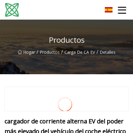
Corriente de plata Co., Ltd de Yunnan
Productos
/
/
/
Hogar
Productos
Carga De CA EV
Detalles
cargador de corriente alterna EV del poder
más elevado del vehículo del coche eléctrico