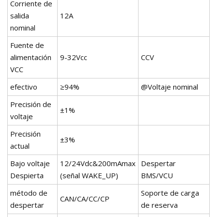
Corriente de
salida
12A
nominal
Fuente de
alimentación
9-32Vcc
CCV
VCC
efectivo
≥94%
@Voltaje nominal
Precisión de
±1%
voltaje
Precisión
±3%
actual
Bajo voltaje
12/24Vdc&200mAmax
Despertar
Despierta
(señal WAKE_UP)
BMS/VCU
método de
Soporte de carga
CAN/CA/CC/CP
despertar
de reserva