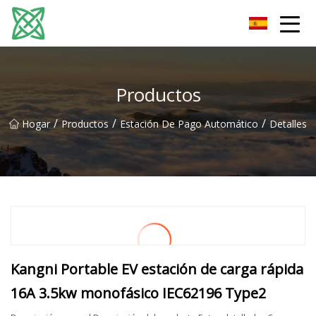
Corriente de plata Co., Ltd de Yunnan
Productos
/
/
/
Hogar
Productos
Estación De Pago Automático
Detalles
Kangni Portable EV estación de carga rápida
16A 3.5kw monofásico IEC62196 Type2