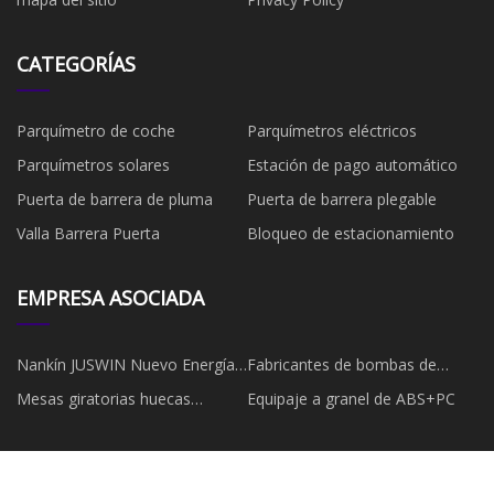
CATEGORÍAS
Parquímetro de coche
Parquímetros eléctricos
Parquímetros solares
Estación de pago automático
Puerta de barrera de pluma
Puerta de barrera plegable
Valla Barrera Puerta
Bloqueo de estacionamiento
EMPRESA ASOCIADA
Nankín JUSWIN Nuevo Energía
Fabricantes de bombas de
Tecnología Co., Ltd
transmisión de magmetoc
Mesas giratorias huecas
Equipaje a granel de ABS+PC
fabricadas en China
Copyright © es.lednumia.com,Todos los derechos