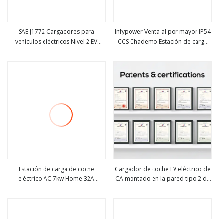
SAE J1772 Cargadores para
Infypower Venta al por mayor IP54
vehículos eléctricos Nivel 2 EV
CCS Chademo Estación de carga
ver más
ver más
Wallbox Cargador de CA Tipo 1
de vehículos eléctricos 30kw
40A 48A
Soporte Columna DC EV Cargador
con CA Tipo 2 22kw Ocpp 1.6j
Estación de carga de coche
Cargador de coche EV eléctrico de
eléctrico AC 7kw Home 32A
CA montado en la pared tipo 2 de
ver más
ver más
Type1/2 EV Charger
7kw