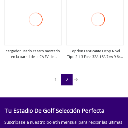
cargador usado casero montado
Topdon Fabricante Ocpp Nivel
en la pared de la CA EV del
Tipo 2 1 3 Fase 32A 16A 7kw 9.6kw
ver más
ver más
cargador de Wallbox EV 22kw con
11kw 16kw 22kw Montaje en pared
la certificación del CE
Pulseq AC Home Estación de carga
rápida Wallbox EV Cargador de
1
2
automóvil eléctrico
Tu Estadio De Golf Selección Perfecta
Suscríbase a nuestro boletín mensual para recibir las últimas