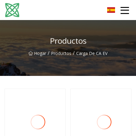
Corriente de plata Co., Ltd de Yunnan
Productos
/
/
Hogar
Productos
Carga De CA EV