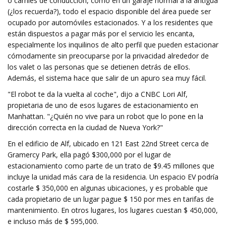
o carriles de conducción, como en un garaje normal a la antigua
(¿los recuerda?), todo el espacio disponible del área puede ser
ocupado por automóviles estacionados. Y a los residentes que
están dispuestos a pagar más por el servicio les encanta,
especialmente los inquilinos de alto perfil que pueden estacionar
cómodamente sin preocuparse por la privacidad alrededor de
los valet o las personas que se detienen detrás de ellos.
Además, el sistema hace que salir de un apuro sea muy fácil.
"El robot te da la vuelta al coche", dijo a CNBC Lori Alf,
propietaria de uno de esos lugares de estacionamiento en
Manhattan. "¿Quién no vive para un robot que lo pone en la
dirección correcta en la ciudad de Nueva York?"
En el edificio de Alf, ubicado en 121 East 22nd Street cerca de
Gramercy Park, ella pagó $300,000 por el lugar de
estacionamiento como parte de un trato de $9.45 millones que
incluye la unidad más cara de la residencia. Un espacio EV podría
costarle $ 350,000 en algunas ubicaciones, y es probable que
cada propietario de un lugar pague $ 150 por mes en tarifas de
mantenimiento. En otros lugares, los lugares cuestan $ 450,000,
e incluso más de $ 595,000.