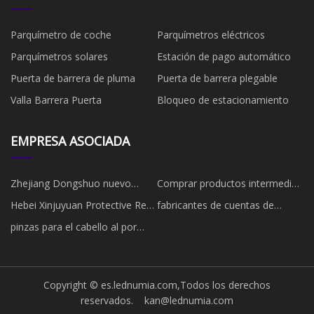
Parquímetro de coche
Parquímetros eléctricos
Parquímetros solares
Estación de pago automático
Puerta de barrera de pluma
Puerta de barrera plegable
Valla Barrera Puerta
Bloqueo de estacionamiento
EMPRESA ASOCIADA
Zhejiang Dongshuo nuevo
Comprar productos intermedios
Energía compañía, Limitado
de medicamentos veterinarios
Hebei Xinjuyuan Protective Red
fabricantes de cuentas de
Ingeniería CO ., Ltd .
resina
pinzas para el cabello al por
mayor
Copyright © es.lednumia.com,Todos los derechos
reservados.
kan@lednumia.com