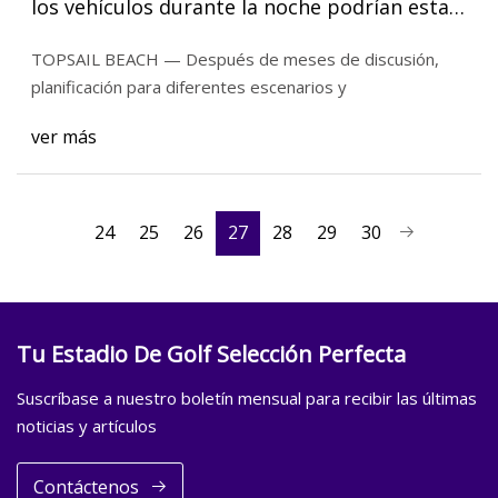
los vehículos durante la noche podrían estar
prohibidos
TOPSAIL BEACH — Después de meses de discusión,
planificación para diferentes escenarios y
ver más
24
25
26
27
28
29
30
Tu Estadio De Golf Selección Perfecta
Suscríbase a nuestro boletín mensual para recibir las últimas
noticias y artículos
Contáctenos