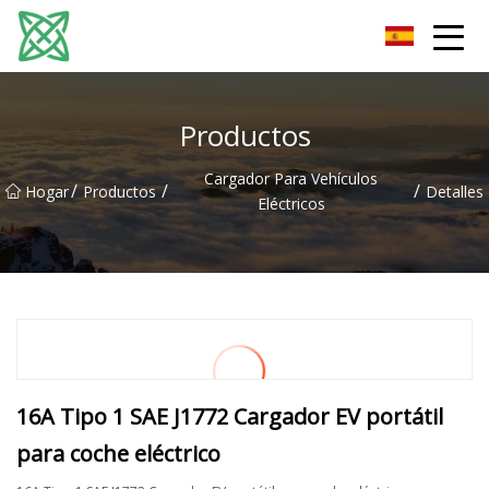
Corriente de plata Co., Ltd de Yunnan
Productos
Cargador Para Vehículos
/
/
/
Hogar
Productos
Detalles
Eléctricos
16A Tipo 1 SAE J1772 Cargador EV portátil
para coche eléctrico