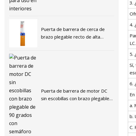
3. 
Of
4. 
Puerta de barrera de cerca de
Pa
brazo plegable recto de alta
LC.
velocidad para gestión de
estacionamiento de automóviles
5.
Sí
esc
6.
Puerta de barrera de motor DC
En 
sin escobillas con brazo plegable
a. 
de 90 grados con semáforo
b. 
C.