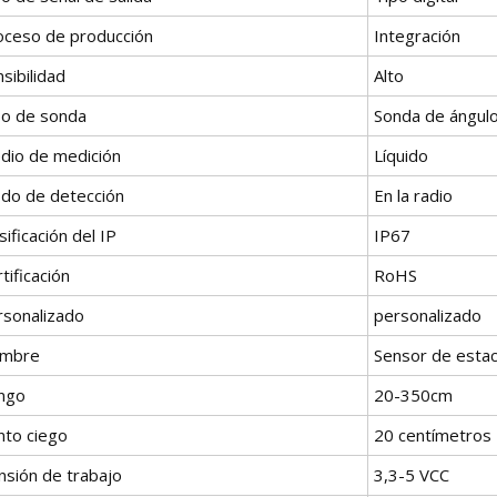
oceso de producción
Integración
sibilidad
Alto
po de sonda
Sonda de ángul
dio de medición
Líquido
do de detección
En la radio
sificación del IP
IP67
tificación
RoHS
rsonalizado
personalizado
mbre
Sensor de estac
ngo
20-350cm
nto ciego
20 centímetros
nsión de trabajo
3,3-5 VCC