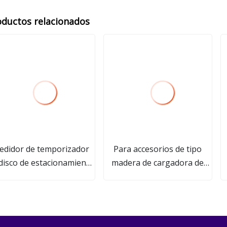
oductos relacionados
edidor de temporizador
Para accesorios de tipo
disco de estacionamiento
madera de cargadora de
de publicidad de PVC
ruedas Abrazadera de 3
p
toneladas y 5 toneladas
a