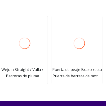
Wejoin Straight / Valla /
Puerta de peaje Brazo recto
Barreras de pluma
Puerta de barrera de motor
legables Puerta de barrera
de CC magnética de alta
utomática Puerta de pluma
velocidad