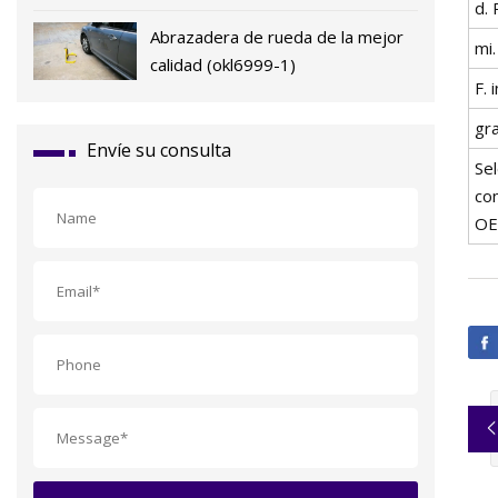
d. 
Abrazadera de rueda de la mejor
mi.
calidad (okl6999-1)
F. 
gra
Envíe su consulta
Sel
co
OE