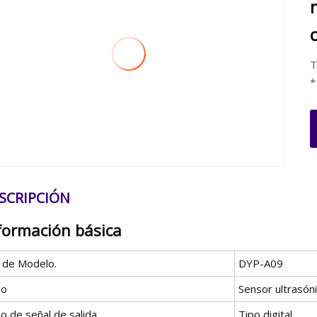
T
*
SCRIPCIÓN
formación básica
º de Modelo.
DYP-A09
po
Sensor ultrasón
o de señal de salida
Tipo digital