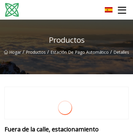
Corriente de plata Co., Ltd de Yunnan
Productos
/
/
/
Hogar
Productos
Estación De Pago Automático
Detalles
Fuera de la calle, estacionamiento