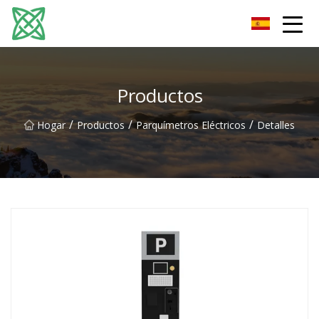
Corriente de plata Co., Ltd de Yunnan
Productos
/
/
/
Hogar
Productos
Parquímetros Eléctricos
Detalles