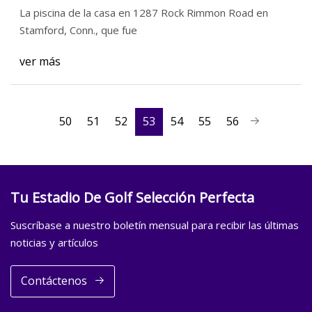
terrazas
La piscina de la casa en 1287 Rock Rimmon Road en
Stamford, Conn., que fue
ver más
50
51
52
53
54
55
56
Tu Estadio De Golf Selección Perfecta
Suscríbase a nuestro boletín mensual para recibir las últimas
noticias y artículos
Contáctenos