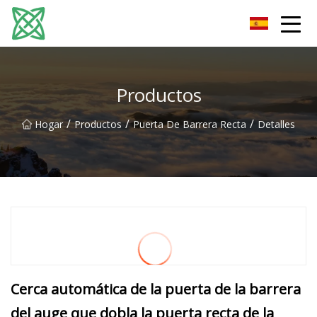
Corriente de plata Co., Ltd de Yunnan
Productos
/
/
/
Hogar
Productos
Puerta De Barrera Recta
Detalles
Cerca automática de la puerta de la barrera
del auge que dobla la puerta recta de la