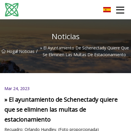
Corriente de plata Co., Ltd de Yunnan
Noticias
» El Ayuntamiento De Schenectady Quiere Que
/
/
Hogar
Noticias
Se Eliminen Las Multas De Estacionamiento
Mar 24, 2023
» El ayuntamiento de Schenectady quiere
que se eliminen las multas de
estacionamiento
Recuadro: Orlando Hundley. (Foto proporcionada)