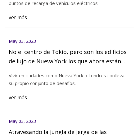
puntos de recarga de vehículos eléctricos
ver más
May 03, 2023
No el centro de Tokio, pero son los edificios
de lujo de Nueva York los que ahora están
siendo equipados con sistemas de
Vivir en ciudades como Nueva York o Londres conlleva
estacionamiento robóticos futuristas que
su propio conjunto de desafíos.
pueden costar más de tres autos Tesla
ver más
Model S.
May 03, 2023
Atravesando la jungla de jerga de las