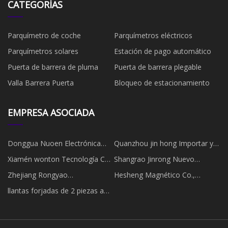
CATEGORÍAS
Parquímetro de coche
Parquímetros eléctricos
Parquímetros solares
Estación de pago automático
Puerta de barrera de pluma
Puerta de barrera plegable
Valla Barrera Puerta
Bloqueo de estacionamiento
EMPRESA ASOCIADA
Donggua Nuoen Electrónica
Quanzhou jin hong Importar y
Tecnología Co., Limitado.
Exportar compañía, Limitado.
Xiamén wonton Tecnología Co.,
Shangrao Jinrong Nuevo
Limitado
Material Tecnología Co.,
Zhejiang Rongyao
Hesheng Magnético Co.,
Limitado.
Biotecnología Co., Limitado
Limitado.
llantas forjadas de 2 piezas a
bajo precio